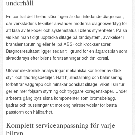
underhåll
En central del i helhetslösningen är den inledande diagnosen,
där verkstadens tekniker använder moderna diagnosverktyg för
att läsa av felkoder och systemstatus i bilens styrenheter. På så
vis kan man tidigt upptäcka slitage på tändsystem, avvikelser i
bränsleinsprutning eller fel på ABS- och krocksensorer.
Diagnosresultatet ligger sedan till grund för en åtgärdsplan som
skräddarsys efter bilens förutsättningar och din körstil.
Utöver elektronisk analys ingår mekaniska kontroller av däck,
styr- och fjädringsdetaljer. Rätt hjulinställning och balansering
förbättrar väggrepp och minskar oönskat slitage, vilket i sin tur
ger en mer följsam styrning och tryggare köregenskaper. Under
arbetets gång byts slitna komponenter som bromsbelägg,
fjädrar och bussningar ut mot originalreservdelar för bästa
passform och hållbarhet.
Komplett serviceanpassning för varje
biltyp