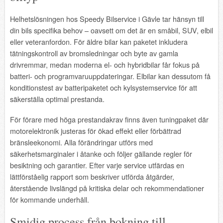
Helhetslösningen hos Speedy Bilservice i Gävle tar hänsyn till
din bils specifika behov – oavsett om det är en småbil, SUV, elbil
eller veteranfordon. För äldre bilar kan paketet inkludera
tätningskontroll av bromsledningar och byte av gamla
drivremmar, medan moderna el- och hybridbilar får fokus på
batteri- och programvaruuppdateringar. Elbilar kan dessutom få
konditionstest av batteripaketet och kylsystemservice för att
säkerställa optimal prestanda.
För förare med höga prestandakrav finns även tuningpaket där
motorelektronik justeras för ökad effekt eller förbättrad
bränsleekonomi. Alla förändringar utförs med
säkerhetsmarginaler i åtanke och följer gällande regler för
besiktning och garantier. Efter varje service utfärdas en
lättförståelig rapport som beskriver utförda åtgärder,
återstående livslängd på kritiska delar och rekommendationer
för kommande underhåll.
Smidig process från bokning till