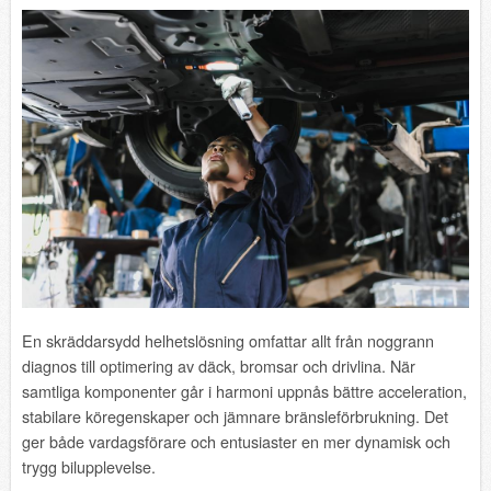
En skräddarsydd helhetslösning omfattar allt från noggrann
diagnos till optimering av däck, bromsar och drivlina. När
samtliga komponenter går i harmoni uppnås bättre acceleration,
stabilare köregenskaper och jämnare bränsleförbrukning. Det
ger både vardagsförare och entusiaster en mer dynamisk och
trygg bilupplevelse.